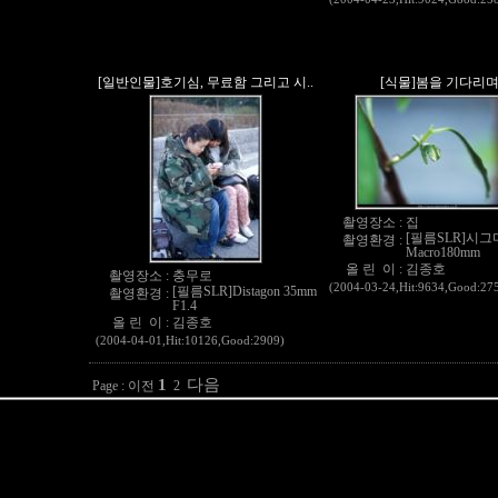
[일반인물]호기심, 무료함 그리고 시..
[식물]봄을 기다리
촬영장소 :
집
[필름SLR]시그
촬영환경 :
Macro180mm
올 린 이 :
김종호
촬영장소 :
충무로
(2004-03-24,Hit:9634,Good:27
[필름SLR]Distagon 35mm
촬영환경 :
F1.4
올 린 이 :
김종호
(2004-04-01,Hit:10126,Good:2909)
1
다음
Page :
이전
2