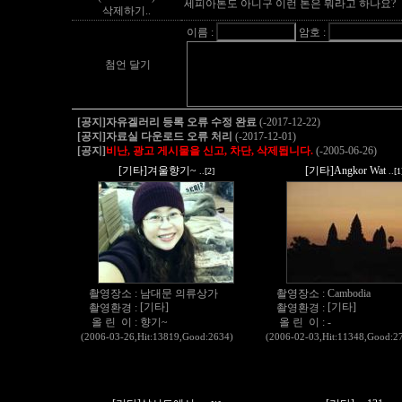
세피아톤도 아니구 이런 톤은 뭐라고 하나요?
삭제하기..
이름 :
암호 :
첨언 달기
[공지]자유겔러리 등록 오류 수정 완료
(-2017-12-22)
[공지]자료실 다운로드 오류 처리
(-2017-12-01)
[공지]
비난, 광고 게시물을 신고, 차단, 삭제됩니다.
(-2005-06-26)
[기타]겨울향기~
[기타]Angkor Wat
..[2]
..[1
촬영장소 :
남대문 의류상가
촬영장소 :
Cambodia
[기타]
[기타]
촬영환경 :
촬영환경 :
올 린 이 :
향기~
올 린 이 :
-
(2006-03-26,Hit:13819,Good:2634)
(2006-02-03,Hit:11348,Good:2