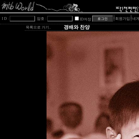
I D :
암호 :
회원가입
네게
ID저장
경배와 찬양
목록으로 가기..