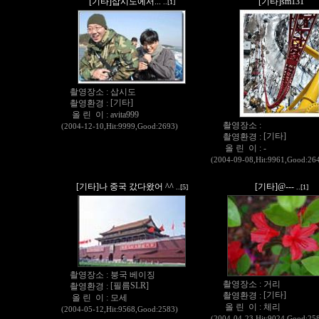
[기타]삽시도에서...
[기타]sm131
..[1]
촬영장소 :
삽시도
[기타]
촬영환경 :
올 린 이 :
avita999
촬영장소 :
(2004-12-10,Hit:9999,Good:2693)
[기타]
촬영환경 :
올 린 이 :
-
(2004-09-08,Hit:9961,Good:26
[기타]나 중국 갔다왔어 ^^
[기타]@---
..[5]
..[1]
촬영장소 :
붕국 베이징
촬영장소 :
거리
[필름SLR]
촬영환경 :
[기타]
촬영환경 :
올 린 이 :
모세
올 린 이 :
체리
(2004-05-12,Hit:9568,Good:2583)
(2004-04-23,Hit:9024,Good:25