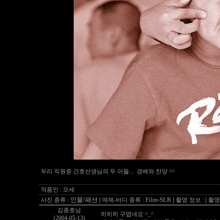
우리 직원중 간호선생님의 두 아들... 경배와 찬양 ^^
작품인 : 모세
인물/패션
|
Film-SLR
|
사진 종류 :
매체-바디 종류 :
촬영 정보 :
|
촬영 
김종호님
히히히 구엽네요 ^_^
(2004-05-13)