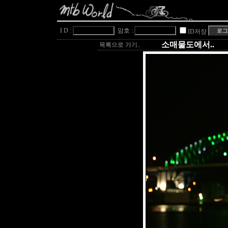
I D :
암호 :
ID저장
소매물도에서..
목록으로 가기..