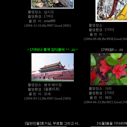
촬영장소 :
삽시도
[기타]
촬영환경 :
올 린 이 :
avita999
촬영장소 :
(2004-12-10,Hit:9997,Good:2692)
[기타]
촬영환경 :
올 린 이 :
-
(2004-09-08,Hit:9958,Good:26
> [기타]나 중국 갔다왔어 ^^
<
[기타]@---
..[5]
..[1]
촬영장소 :
붕국 베이징
촬영장소 :
거리
[필름SLR]
촬영환경 :
[기타]
촬영환경 :
올 린 이 :
모세
올 린 이 :
체리
(2004-05-12,Hit:9567,Good:2583)
(2004-04-23,Hit:9021,Good:25
[일반인물]호기심, 무료함 그리고 시..
[식물]봄을 기다리