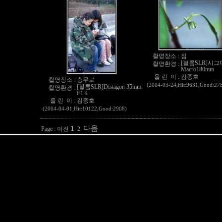
촬영장소 :
집
[필름SLR]시그
촬영환경 :
Macro180mm
올 린 이 :
김종호
촬영장소 :
충무로
(2004-03-24,Hit:9631,Good:27
[필름SLR]Distagon 35mm
촬영환경 :
F1.4
올 린 이 :
김종호
(2004-04-01,Hit:10122,Good:2908)
1
다음
Page :
이전
2