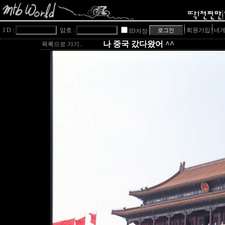
I D :
암호 :
회원가입
네게
ID저장
나 중국 갔다왔어 ^^
목록으로 가기..