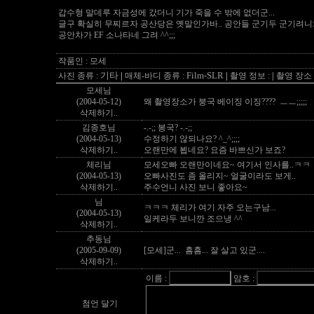
갑수형 말데루 자금성에 갔더니 기가 죽을 수 밖에 없더군...
글구 확실히 무찌르자 공산당은 옛말인가바.. 공안들 군기두 군기려니
공안차가 EF 소나타네 그려 ^^;;;
작품인 : 모세
기타
|
Film-SLR
|
사진 종류 :
매체-바디 종류 :
촬영 정보 :
|
촬영 장소 
모세님
(2004-05-12)
왜 촬영장소가 붕국 베이징 이징???? ㅡㅡ;;;;;
삭제하기..
김종호님
-.-;; 봉국? -.-;;
(2004-05-13)
수정하기 않되나요? ^_^;;;;
삭제하기..
오랜만에 뵙네요? 요즘 바쁘신가 보죠?
체리님
모세오빠 오랜만이네요~ 여기서 인사를..ㅋㅋ
(2004-05-13)
오빠사진도 좀 올리지~ 얼굴이라도 보게..
삭제하기..
주수언니 사진 보니 좋아요~
님
ㅋㅋㅋ 체리가 여기 자주 오는구남...
(2004-05-13)
일케라두 보니깐 조으냉 ^^
삭제하기..
추동님
(2005-09-09)
[모세]군... 흠흠... 잘 살고 있군....
삭제하기..
이름 :
암호 :
첨언 달기