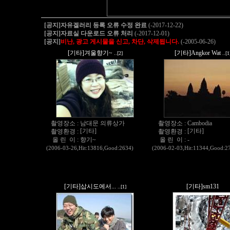
[공지]자유겔러리 등록 오류 수정 완료
(-2017-12-22)
[공지]자료실 다운로드 오류 처리
(-2017-12-01)
[공지]
비난, 광고 게시물을 신고, 차단, 삭제됩니다.
(-2005-06-26)
[기타]겨울향기~
[기타]Angkor Wat
..[2]
..[1
촬영장소 :
남대문 의류상가
촬영장소 :
Cambodia
[기타]
[기타]
촬영환경 :
촬영환경 :
올 린 이 :
향기~
올 린 이 :
-
(2006-03-26,Hit:13816,Good:2634)
(2006-02-03,Hit:11344,Good:2
[기타]삽시도에서...
[기타]sm131
..[1]