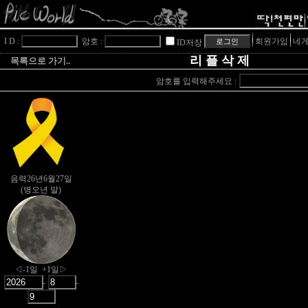
I D :
암호 :
회원가입
네게
ID저장
리 플 삭 제
목록으로 가기..
암호를 입력해주세요 :