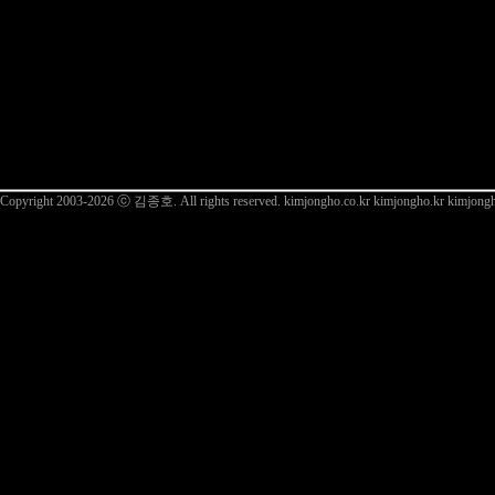
Copyright 2003-2026 ⓒ 김종호. All rights reserved.
kimjongho.co.kr kimjongho.kr kimjong