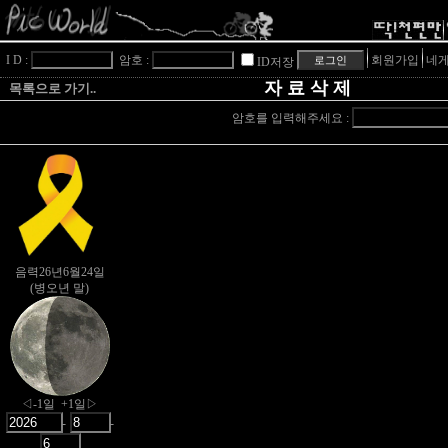
I D :
암호 :
회원가입
네게
ID저장
자 료 삭 제
목록으로 가기..
암호를 입력해주세요 :