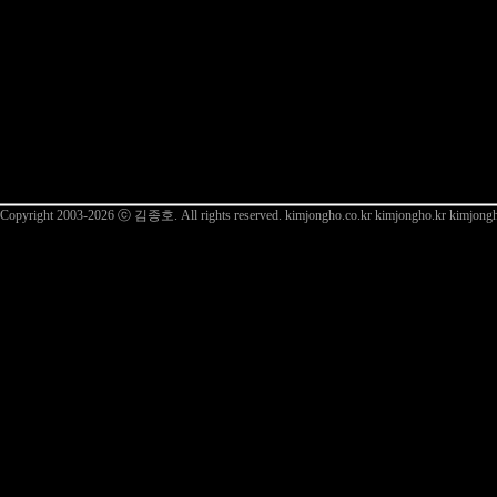
Copyright 2003-2026 ⓒ 김종호. All rights reserved.
kimjongho.co.kr kimjongho.kr kimjong