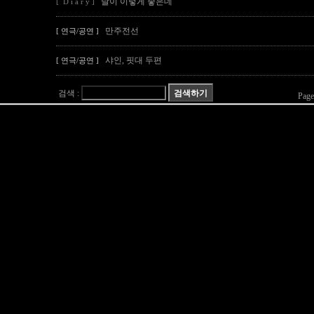
날이 이렇게 좋은데
[ D i a r y ]
만주전선
[ 연극/공연 ]
샤인, 핏대 두편
[ 연극/공연 ]
검색 :
Page