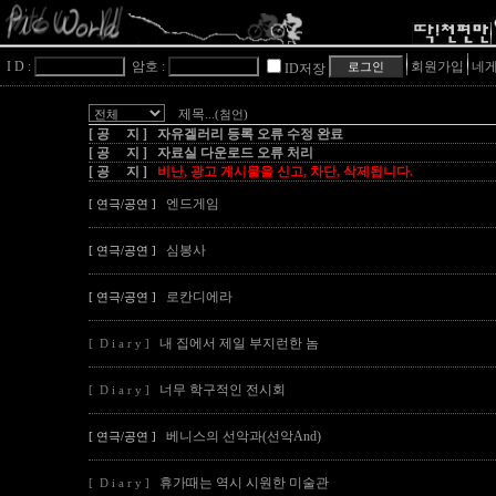
I D :
암호 :
회원가입
네게
ID저장
제목
...(첨언)
[ 공 지 ] 자유겔러리 등록 오류 수정 완료
[ 공 지 ] 자료실 다운로드 오류 처리
[ 공 지 ]
비난, 광고 게시물을 신고, 차단, 삭제됩니다.
엔드게임
[ 연극/공연 ]
심봉사
[ 연극/공연 ]
로칸디에라
[ 연극/공연 ]
내 집에서 제일 부지런한 놈
[ D i a r y ]
너무 학구적인 전시회
[ D i a r y ]
베니스의 선악과(선악And)
[ 연극/공연 ]
휴가때는 역시 시원한 미술관
[ D i a r y ]