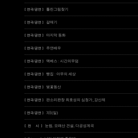
틀린그림찾기
[ 연극/공연 ]
갈매기
[ 연극/공연 ]
마지막 동화
[ 연극/공연 ]
주연배우
[ 연극/공연 ]
맥베스 : 시간의무덤
[ 연극/공연 ]
빵집 : 아무의 세상
[ 연극/공연 ]
벚꽃동산
[ 연극/공연 ]
판소리완창 최호성의 심청가_강산제
[ 연극/공연 ]
3日(일)
[ 연극/공연 ]
눈썹, 모래산 건설, 다공성계곡
[ 전 시 ]