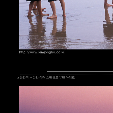
▲한칸위
▼한칸 아래
△맨위로
▽맨 아래로