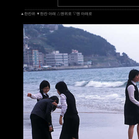
▲한칸위
▼한칸 아래
△맨위로
▽맨 아래로