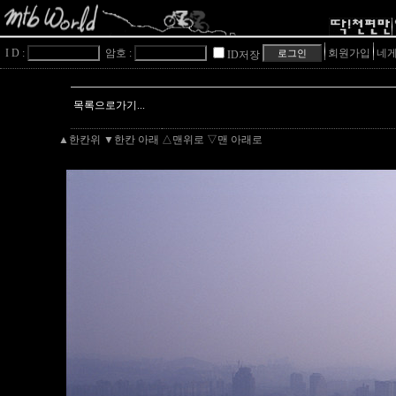
I D :
암호 :
회원가입
네게
ID저장
목록으로가기...
▲한칸위
▼한칸 아래
△맨위로
▽맨 아래로