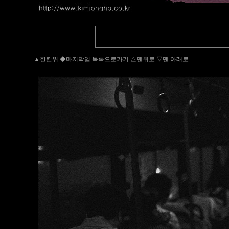
▲한칸위
◆마지막임 목록으로가기
△맨위로
▽맨 아래로