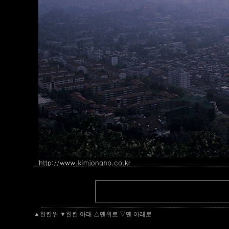
▲한칸위
▼한칸 아래
△맨위로
▽맨 아래로