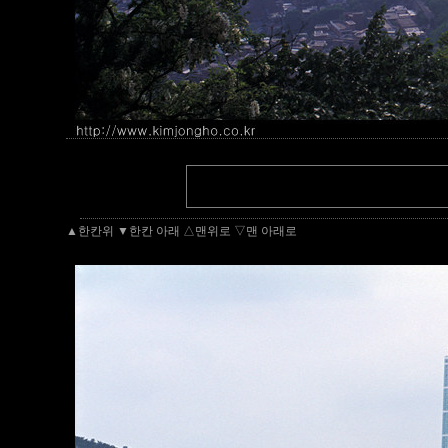
▲한칸위
▼한칸 아래
△맨위로
▽맨 아래로