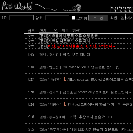
I D :
암호 :
회원가입
네게
ID저장
제목
번호
...(첨언)
xxx
[공지]자유겔러리 등록 오류 수정 완료
xxx
[공지]자료실 다운로드 오류 처리
xxx
[공지]
비난, 광고 게시물을 신고, 차단, 삭제됩니다.
965
글 잘 보고 갑니다..
[일반 /
홍지표
]
930
McIntosh MA5100 앰프관련 문의
[일반 /
명노병
]
..[1]
927
Nikon coolscan 4000 ed 슬라이드필름 
[Q&A /
박성진
]
926
김종호님 power led구동회로에 질문드립니다
[일반 / 김재하 ]
924
전용 led 드라이버의 확실한 기능이 궁금
[Q&A /
김판수
]
916
코믹...추장보다 높은 것
[일반 /
동두천아빠
]
..[1]
915
대형 LED 시계만들기 질문드립니다.
[Q&A /
동두천아빠
]
..[11