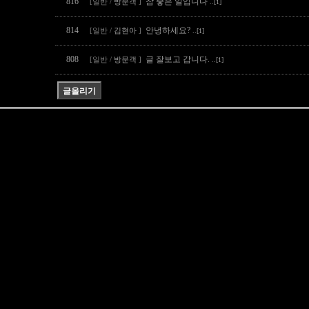
816
참 좋은 일입니다
[일반 /
방문객
]
..[1]
814
안녕하세요?
[일반 /
김현아
]
..[1]
808
글 잘보고 갑니다.
[일반 /
방문객
]
..[1]