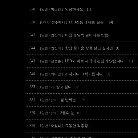
870
안녕하세요.
[일반 /
미스김
]
..[1]
858
LED전등에 대한 질문...
[Q&A /
청주에서
]
..[4]
845
아침에 일찍 일어나는 방법~
[일반 /
영심이
]
844
항상 즐거운 삶을 살고 싶다면
[일반 /
영심이
]
..[1]
843
LED 라이트 제작에 관심이 많습니다...
[일반 /
전성훈
]
..[1]
840
지나가다 끄적거립니다.
[일반 /
최미연
]
..[1]
835
살고 싶다
[일반 / - ]
..[1]
831
봄 날씨는...
[일반 / gest ]
..[2]
829
3월의 눈
[일반 / gest ]
..[1]
826
그동안 각종정보
[일반 /
오정석
]