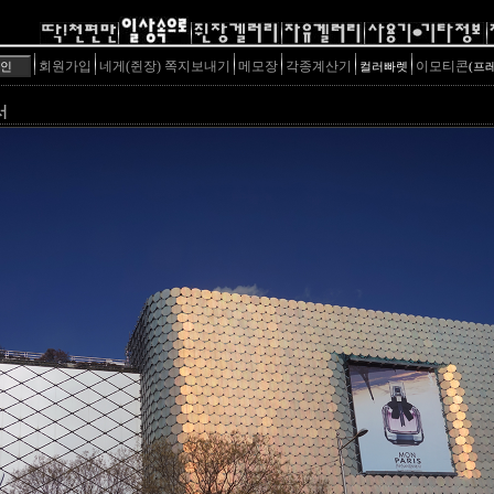
회원가입
네게(쥔장) 쪽지보내기
메모장
각종계산기
이모티콘
컬러빠렛
(프
서