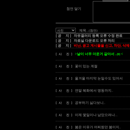
첨언 달기
제목
...(첨언)
[ 공 지 ] 자유겔러리 등록 오류 수정 완료
[ 공 지 ] 자료실 다운로드 오류 처리
[ 공 지 ]
비난, 광고 게시물을 신고, 차단, 삭
>날이 너무 더운거 같아서
<
[ 사 진 ]
..[8]
꽃이 있는 계절
[ 사 진 ]
올겨울 마지막 눈일수도 있어서
[ 사 진 ]
연말 혜화에서 명동까지..
[ 사 진 ]
공부하기 싫다보니..
[ 사 진 ]
이제 몇일이나 남았으려나...
[ 사 진 ]
봄은 이유가 어찌됬던 봄이지..
[ 사 진 ]