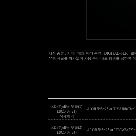
기타
|
DIGITAL-SLR
|
사진 종류 :
매체-바디 종류 :
촬영
**본 자료를 허가없이 사용,복제,배포 행위를 금하며 적
RDFYjolf님 댓글(1)
-1' OR 5*5=25 or 'HYAR6nTb'='
(2026-07-21)
삭제하기
RDFYjolf님 댓글(2)
-1" OR 5*5=25 or "T89W6g72"=
(2026-07-21)