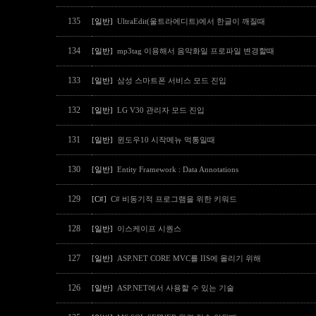
135
[일반]
UltraEdit(울트라에디트)에서 한글이 깨질때
134
[일반]
mp3tag 이용해서 음악화일 프로파일 변경할때
133
[일반]
삼성 스마트폰 서비스 모드 진입
132
[일반]
LG V30 관리자 모드 진입
131
[일반]
윈도우10 시작메뉴 먹통일때
130
[일반]
Entity Framework : Data Annotations
129
[C#]
C# 비동기적 프로그램을 위한 키워드
128
[일반]
이스케이프 시퀀스
127
[일반]
ASP.NET CORE MVC를 IIS에 올리기 위해
126
[일반]
ASP.NET에서 사용할 수 있는 기술