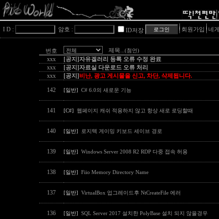
I D :
암호 :
회원가입
네게
ID저장
제목
번호
...(첨언)
xxx
[공지]자유겔러리 등록 오류 수정 완료
xxx
[공지]자료실 다운로드 오류 처리
xxx
[공지]
비난, 광고 게시물을 신고, 차단, 삭제됩니다.
142
[일반]
C# 6.0의 새로운 기능
141
[C#]
웹페이지 캐쉬 적용하지 않고 항상 새로 로딩할때
140
[일반]
로지텍 게이밍 키보드 세이브 경로
139
[일반]
Windows Server 2008 R2 RDP 다중 접속 허용
138
[일반]
Fiio Memory Directory Name
137
[일반]
VirtualBox 업그레이드후 NtCreateFile 에러
136
[일반]
SQL Server 2017 설치한 PolyBase 설치 되지 않을경우