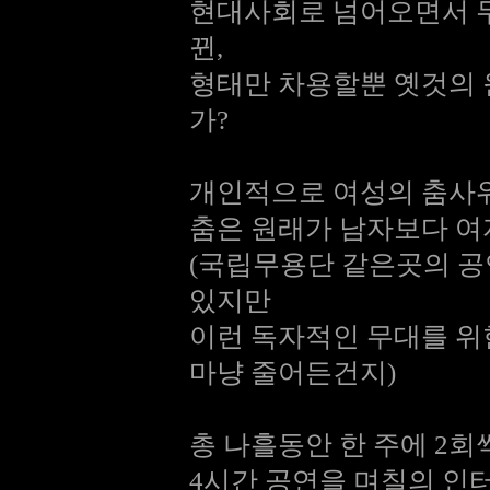
현대사회로 넘어오면서 무
뀐,
형태만 차용할뿐 옛것의 
가?
개인적으로 여성의 춤사위
춤은 원래가 남자보다 여
(국립무용단 같은곳의 공
있지만
이런 독자적인 무대를 위
마냥 줄어든건지)
총 나흘동안 한 주에 2
4시간 공연을 며칠의 인