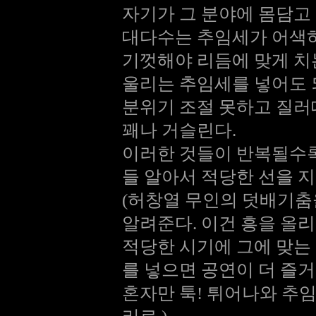
자기가 그 분야에 몸담고
대다수는 추임세가 어색
기껏해야 리듬에 맞게 치
울리는 추임세를 넣어도 
분위기 조절 못하고 질러
꽤나 거슬린다.
이러한 것들이 반복될수록
들 알아서 적당한 선을 
(허창열 무인의 덧배기춤
알려준다. 이건 흥을 올
적당한 시기에 그에 맞는
를 넣으면 공연이 더 즐거
혼자만 툭! 튀어나와 추임