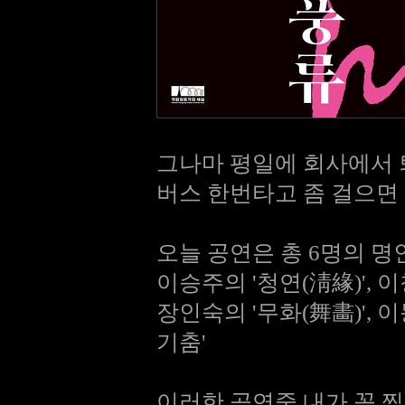
그나마 평일에 회사에서 
버스 한번타고 좀 걸으면
오늘 공연은 총 6명의 명
이승주의 '청연(淸緣)', 이
장인숙의 '무화(舞畵)', 
기춤'
이러한 공연중 내가 꼭 찝