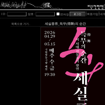
I D :
암호 :
회원가입
네게
ID저장
세실풍류_득무(得舞)의 순간
목록으로 가기..