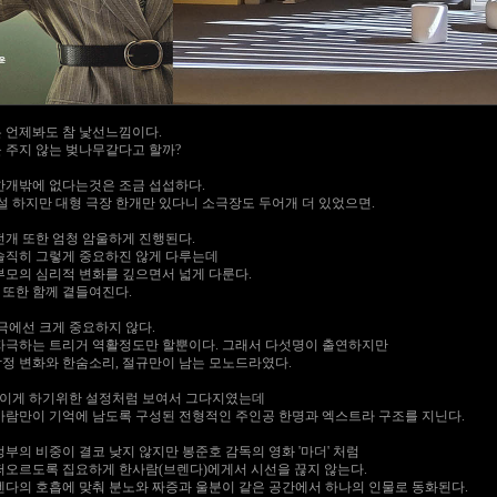
 언제봐도 참 낯선느낌이다.
 주지 않는 벚나무같다고 할까?
한개밖에 없다는것은 조금 섭섭하다.
설 하지만 대형 극장 한개만 있다니 소극장도 두어개 더 있었으면.
전개 또한 엄청 암울하게 진행된다.
솔직히 그렇게 중요하진 않게 다루는데
부모의 심리적 변화를 깊으면서 넓게 다룬다.
또한 함께 곁들여진다.
극에선 크게 중요하지 않다.
자극하는 트리거 역활정도만 할뿐이다. 그래서 다섯명이 출연하지만
정 변화와 한숨소리, 절규만이 남는 모노드라였다.
보이게 하기위한 설정처럼 보여서 그다지였는데
사람만이 기억에 남도록 구성된 전형적인 주인공 한명과 엑스트라 구조를 지닌다.
가정부의 비중이 결코 낮지 않지만 봉준호 감독의 영화 '마더' 처럼
떠오르도록 집요하게 한사람(브렌다)에게서 시선을 끊지 않는다.
렌다의 호흡에 맞춰 분노와 짜증과 울분이 같은 공간에서 하나의 인물로 동화된다.