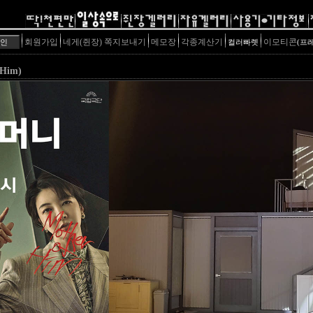
회원가입
네게(쥔장) 쪽지보내기
메모장
각종계산기
이모티콘
컬러빠렛
(프
Him)