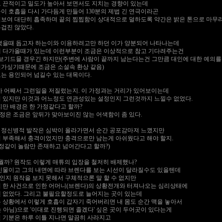
 끈적이고 밀도가 높아서 보면서도 지치는 경향이 있는데
이 호흡을 다시 가다듬게 만들어 130분의 제법 긴 연극이라곤
보여 대단히 흡족하며 끝의 찝찝함이 상대적으로 덜하도록 약간은 밝은 톤으로 마무
겁진 않았다.
겼을때 돕고자 하는이와 이용하려고만 하던 이가 양분되어 나타나는데
게 다가올때가 있는데 이런부분이 조금은 이상적으로 참고 기다려주는건
 보기드믈 경우긴 하지만(주변에 사람이 끝까지 남는다는건 그만큼 대인에 대한 예의를
가싶기때문에 조금은 소설속 환상 같음)
는 용인되어 넘길수 있는 대목이다.
가 어째서 그런일을 저질렀는지. 이 가정과는 거리가 있어보이는데
 있지만 이것과 어느정도 연관성있는 설정인지 그런것까지 느낄수 없었다.
지만 배경은 한 가정같다고 할까?
은 조금은 앞뒤가 맞아보이진 않는 어색함이 좀 있다.
 정신병적 발작은 심박이 올라가면서 순간 공포감마져 느꼈지만
 부족해서 충격이었지만 충격으로만 남는게 아쉬웠다고 해야 할지.
감정같이 놀람만 존재하고 넘어간다고 할까?)
뭘까? 원작도 이렇게 매튜의 입장을 철저히 배제했나?
인물이고 그의 내면에 따라 브렌다를 보는 시선이 달라질수도 있을텐데
지 원작을 보지 못해서 구체적으론 말 할 수 없지만
 한 사건으로 인한 어머니(브렌다)의 상황전개와 터져나오는 심리상태에
 없었다. 그리고 불필요할정도로 늘어지는 곳이 있는데
 상황에서 이렇게 호흡이 갑자기 죽어버리면 내 몸도 순간 맥을 놓아서
 아님)으로 '이대로 진행되면 졸겠다' 싶은 곳이 두어곳이 있다는게
 기분은 하루 이틀 지나면 말끔히 사라지고