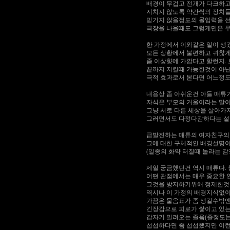
배경이 무겁고 전개가 다크하고
지치지 않도록 약간씩의 장치들
믿기지 않을정도의 몰입력을 선
극장을 나올때도 그렇게만은 무
한 가정에서 이와같은 일이 생
모든 상황에서 불편하고 귀찮
좀 이상향에 가깝다고 할런지.
끝까지 지킬때 가능한것이 아닌
극적 효과로서 본다면 어느정도
내용상 좀 아쉬운건 아들 매튜
자식은 부모의 거울이라는 말이
그냥 서로 다른 세상을 살아가
그러면서도 다정다감하다는 설정
급발진하는 매튜의 여자친구의
그에 대한 구체적인 배경설명이
(일종의 화약 터질때 놀라는 
제일 궁금했던건 역시 매튜다. 
어떤 관점에서는 매우 중요한 
그것을 방지하기위해 정제한것인
역시나 이 가정의 배경지식없이
가끔은 물음표가 좀 생길수밖엔
긴장감으로 피로가 쌓이고 있는
갑자기 밀려오는 졸음(졸정도는
섭섭하다면 좀 섭섭했지만 이런