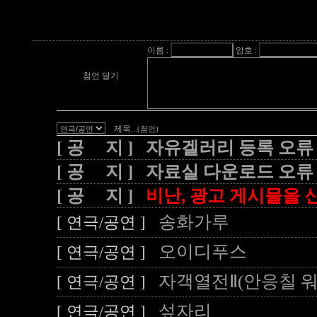
이름 :
암호 :
첨언 달기
제목
...(첨언)
[ 공 지 ] 자유겔러리 등록 오류
[ 공 지 ] 자료실 다운로드 오류
[ 공 지 ]
비난, 광고 게시물을 신
송화가루
[ 연극/공연 ]
오이디푸스
[ 연극/공연 ]
자객열전Ⅱ(안응칠 워
[ 연극/공연 ]
섶자리
[ 연극/공연 ]