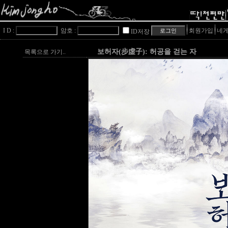
I D :
암호 :
회원가입
네게
ID저장
보허자(步虛子): 허공을 걷는 자
목록으로 가기..