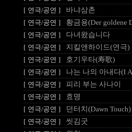
바냐삼촌
[ 연극/공연 ]
황금용(Der goldene D
[ 연극/공연 ]
다녀왔습니다
[ 연극/공연 ]
지킬앤하이드(연극)
[ 연극/공연 ]
호기우타(寿歌)
[ 연극/공연 ]
나는 나의 아내다(I Am
[ 연극/공연 ]
피리 부는 사나이
[ 연극/공연 ]
효명
[ 연극/공연 ]
던터치(Dawn Touch)
[ 연극/공연 ]
씻김굿
[ 연극/공연 ]