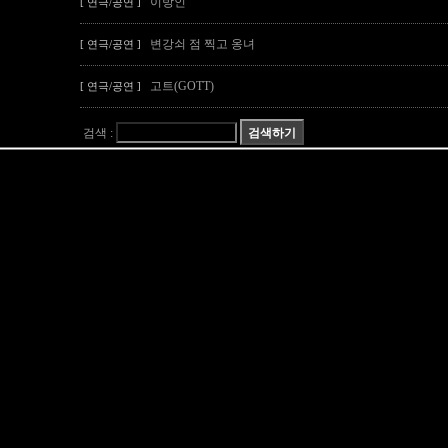
이방인
[ 연극/공연 ]
변강쇠 점 찍고 옹녀
[ 연극/공연 ]
고트(GOTT)
[ 연극/공연 ]
검색 :