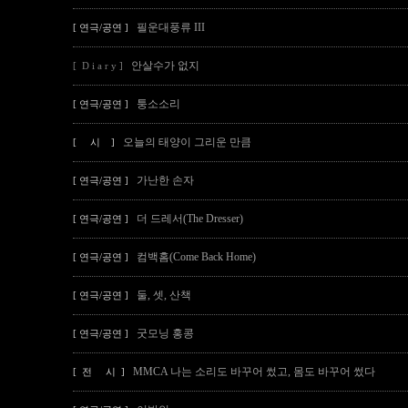
필운대풍류 III
[ 연극/공연 ]
안살수가 없지
[ D i a r y ]
퉁소소리
[ 연극/공연 ]
오늘의 태양이 그리운 만큼
[ 시 ]
가난한 손자
[ 연극/공연 ]
더 드레서(The Dresser)
[ 연극/공연 ]
컴백홈(Come Back Home)
[ 연극/공연 ]
둘, 셋, 산책
[ 연극/공연 ]
굿모닝 홍콩
[ 연극/공연 ]
MMCA 나는 소리도 바꾸어 썼고, 몸도 바꾸어 썼다
[ 전 시 ]