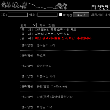
I D :
암호 :
회원가입
네게
ID저장
제목
...(첨언)
[ 공 지 ] 자유겔러리 등록 오류 수정 완료
[ 공 지 ] 자료실 다운로드 오류 처리
[ 공 지 ]
비난, 광고 게시물을 신고, 차단, 삭제됩니다.
콩나물의 노래
[ 연극/공연 ]
묵호댁
[ 연극/공연 ]
송년판소리
[ 연극/공연 ]
아름다운 거리
[ 연극/공연 ]
향연(饗宴, The Banquet)
[ 연극/공연 ]
나례(儺禮) 훠어이 물렀거라
[ 연극/공연 ]
화성골 소녀
[ 연극/공연 ]